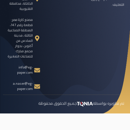
الخانكة، محافظة
التغليف.
القليوبية
مصنع كارتا مصر:
قطعة رقم 147،
المنطقة الصناعية
الثالثة، مدينة
السادس من
أكتوبر، بجوار
مجمع مبارك
للصناعات الصغيرة
info@eg-
paper.com
a.naser@eg-
paper.com
تم تطويره بواسطة
جميع الحقوق محفوظة