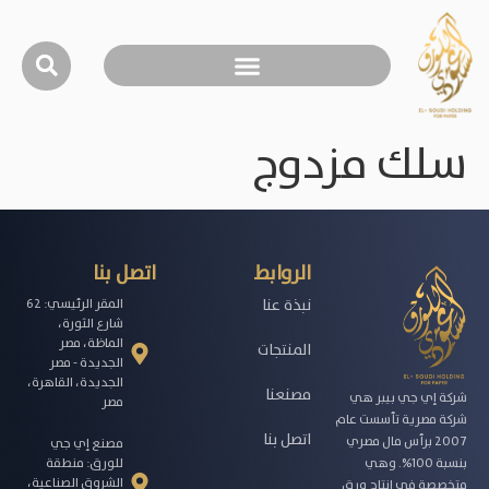
سلك مزدوج
الروابط
اتصل بنا
نبذة عنا
المقر الرئيسي: 62
شارع الثورة،
الماظة، مصر
المنتجات
الجديدة - مصر
الجديدة، القاهرة،
مصنعنا
شركة إي جي بيبر هي
مصر
شركة مصرية تأسست عام
اتصل بنا
2007 برأس مال مصري
مصنع إي جي
للورق: منطقة
بنسبة 100%. وهي
الشروق الصناعية،
متخصصة في إنتاج ورق