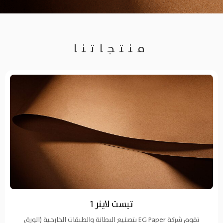
منتجاتنا
تيست لاينر 1
تقوم شركة EG Paper بتصنيع البطانة والطبقات الخارجية (الورق