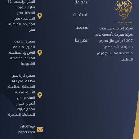
نبذة عنا
المقر الرئيسي: 62
شارع الثورة،
الماظة، مصر
المنتجات
الجديدة - مصر
الجديدة، القاهرة،
مصنعنا
شركة إي جي بيبر هي
مصر
شركة مصرية تأسست عام
اتصل بنا
2007 برأس مال مصري
مصنع إي جي
للورق: منطقة
بنسبة 100%. وهي
الشروق الصناعية،
متخصصة في إنتاج ورق
الخانكة، محافظة
التغليف.
القليوبية
مصنع كارتا مصر:
قطعة رقم 147،
المنطقة الصناعية
الثالثة، مدينة
السادس من
أكتوبر، بجوار
مجمع مبارك
للصناعات الصغيرة
info@eg-
paper.com