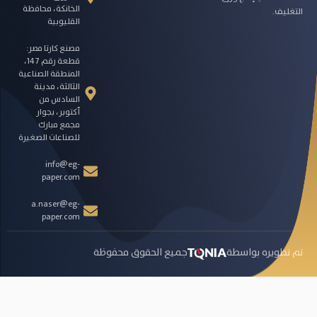
الخانكة، محافظة
التغليف.
القليوبية
مصنع كارتا مصر:
قطعة رقم 147،
المنطقة الصناعية
الثالثة، مدينة
السادس من
أكتوبر، بجوار
مجمع مبارك
للصناعات الصغيرة
info@eg-
paper.com
a.naser@eg-
paper.com
تم تطويره بواسطة
جميع الحقوق محفوظة