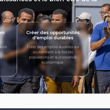
ien
Créer des opportunités
d'emploi durables
auté
Créer des emplois durables qui
soutiennent à la fois les
es
populations et la croissance
économique.