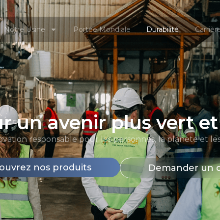
Notre Usine
Portée Mondiale
Durabilité
Carrièr
 un avenir plus vert et
ation responsable pour les personnes, la planète et le
ouvrez nos produits
Demander un d