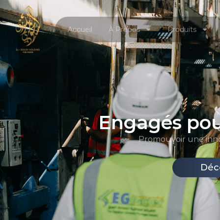
Accueil
À Propos
Produits
Engagés pour
Promouvoir une innov
Déc