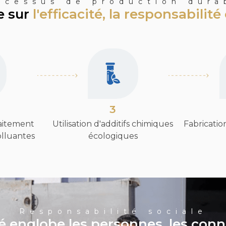
ocessus de production dura
e sur
l'efficacité, la responsabilit
3
aitement
Utilisation d'additifs chimiques
Fabricati
olluantes
écologiques
Responsabilité sociale
é englobe les personnes, les conna