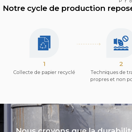
Pr
Notre cycle de production repos
1
2
Collecte de papier recyclé
Techniques de tr
propres et non p
Nous croyons que la durabilit