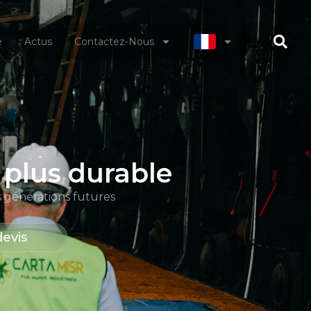
e
Actus
Contactez-Nous
 plus durable
s générations futures
evis