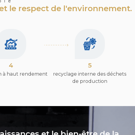
ble
é et le respect de l'environnement.
4
5
on à haut rendement
recyclage interne des déchets
de production
issances et le bien-être de la