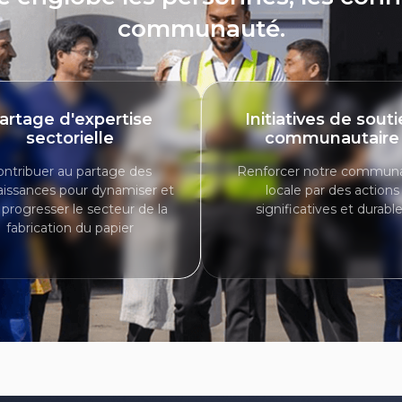
communauté.
artage d'expertise
Initiatives de sout
sectorielle
communautaire
ontribuer au partage des
Renforcer notre commun
issances pour dynamiser et
locale par des actions
e progresser le secteur de la
significatives et durabl
fabrication du papier