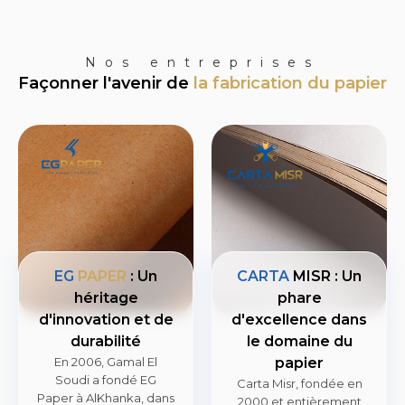
Nos entreprises
Façonner l'avenir de
la fabrication du papier
EG
PAPER
: Un
CARTA
MISR : Un
héritage
phare
d'innovation et de
d'excellence dans
durabilité
le domaine du
En 2006, Gamal El
papier
Soudi a fondé EG
Carta Misr, fondée en
Paper à AlKhanka, dans
2000 et entièrement