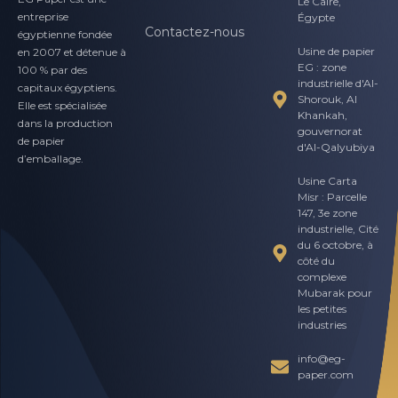
Le Caire,
entreprise
Égypte
Contactez-nous
égyptienne fondée
Usine de papier
en 2007 et détenue à
EG : zone
100 % par des
industrielle d'Al-
capitaux égyptiens.
Shorouk, Al
Elle est spécialisée
Khankah,
dans la production
gouvernorat
de papier
d'Al-Qalyubiya
d’emballage.
Usine Carta
Misr : Parcelle
147, 3e zone
industrielle, Cité
du 6 octobre, à
côté du
complexe
Mubarak pour
les petites
industries
info@eg-
paper.com