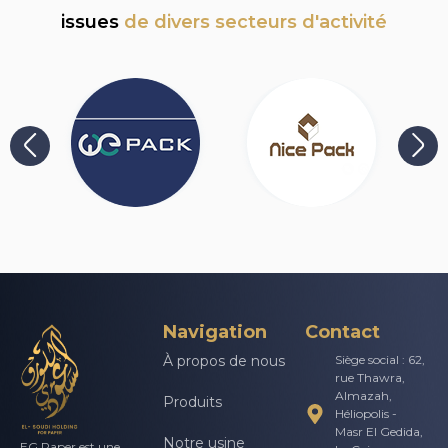
issues
de divers secteurs d'activité
Navigation
Contact
À propos de nous
Siège social : 62,
rue Thawra,
Almazah,
Produits
Héliopolis -
Masr El Gedida,
Notre usine
EG Paper est une