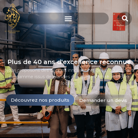
Plus de 40 ans d'excellence reconnue
Nous proposons des designs innovants et des produits haut
de gamme issus de grandes marques internationales et
locales.
Découvrez nos produits
Demander un devis