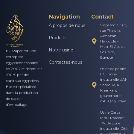
Navigation
Contact
À propos de nous
Siège social : 62,
rue Thawra,
Almazah,
Produits
Héliopolis -
Masr El Gedida,
Notre usine
EG Paper est une
Le Caire,
entreprise
Égypte
Contactez-nous
égyptienne fondée
Usine de papier
en 2007 et détenue à
EG : zone
100 % par des
industrielle d'Al-
capitaux égyptiens.
Shorouk, Al
Elle est spécialisée
Khankah,
dans la production
gouvernorat
de papier
d'Al-Qalyubiya
d’emballage.
Usine Carta
Misr : Parcelle
147, 3e zone
industrielle, Cité
du 6 octobre, à