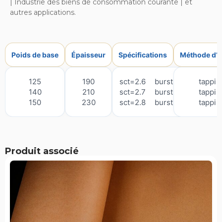
| Industrie des biens de consommation courante | et
autres applications.
Poids de base
Épaisseur
Spécifications
Méthode d’es
125
190
sct=2.6
burst=350
tappi 
140
210
sct=2.7
burst=380
tappi 
150
230
sct=2.8
burst=400
tappi 
Produit associé