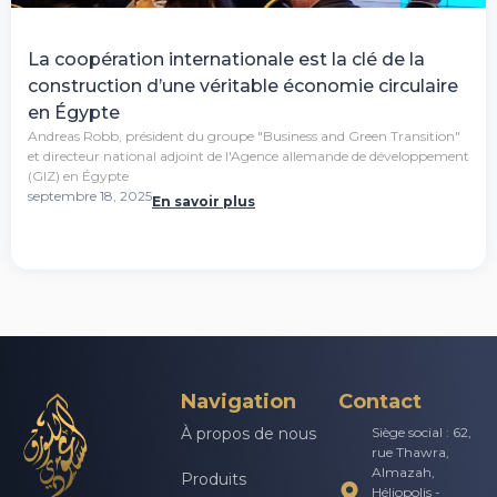
La coopération internationale est la clé de la
construction d’une véritable économie circulaire
en Égypte
Andreas Robb, président du groupe "Business and Green Transition"
et directeur national adjoint de l'Agence allemande de développement
(GIZ) en Égypte
septembre 18, 2025
En savoir plus
Navigation
Contact
À propos de nous
Siège social : 62,
rue Thawra,
Almazah,
Produits
Héliopolis -