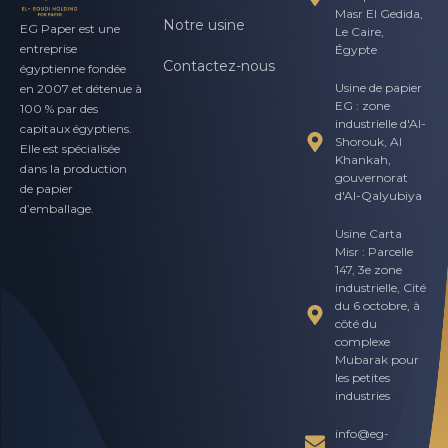
Masr El Gedida,
Notre usine
EG Paper est une
Le Caire,
entreprise
Égypte
Contactez-nous
égyptienne fondée
Usine de papier
en 2007 et détenue à
EG : zone
100 % par des
industrielle d'Al-
capitaux égyptiens.
Shorouk, Al
Elle est spécialisée
Khankah,
dans la production
gouvernorat
de papier
d'Al-Qalyubiya
d’emballage.
Usine Carta
Misr : Parcelle
147, 3e zone
industrielle, Cité
du 6 octobre, à
côté du
complexe
Mubarak pour
les petites
industries
info@eg-