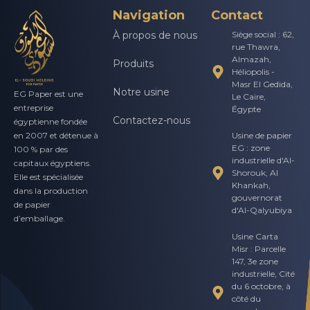
Navigation
Contact
À propos de nous
Siège social : 62,
rue Thawra,
Almazah,
Produits
Héliopolis -
Masr El Gedida,
Notre usine
EG Paper est une
Le Caire,
entreprise
Égypte
Contactez-nous
égyptienne fondée
Usine de papier
en 2007 et détenue à
EG : zone
100 % par des
industrielle d'Al-
capitaux égyptiens.
Shorouk, Al
Elle est spécialisée
Khankah,
dans la production
gouvernorat
de papier
d'Al-Qalyubiya
d’emballage.
Usine Carta
Misr : Parcelle
147, 3e zone
industrielle, Cité
du 6 octobre, à
côté du